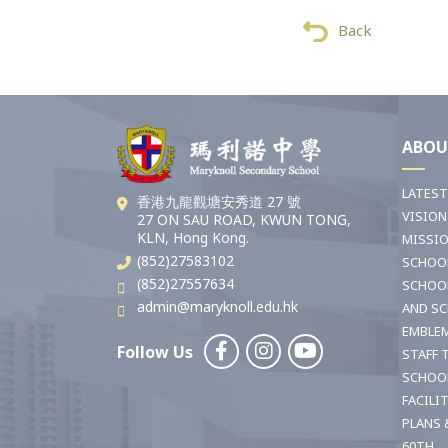
Back
ABOU
LATES
香港九龍觀塘安秀道 27 號
VISION
27 ON SAU ROAD, KWUN TONG,
KLN, Hong Kong.
MISSI
(852)27583102
SCHOO
(852)27557634
SCHOO
admin@maryknoll.edu.hk
AND S
EMBLE
Follow Us
STAFF 
SCHOO
FACILI
PLANS 
60TH