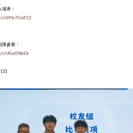
入場券：
om/r/09Sr7CmT22
組隊參賽：
om/r/UFur0YdzDr
31日