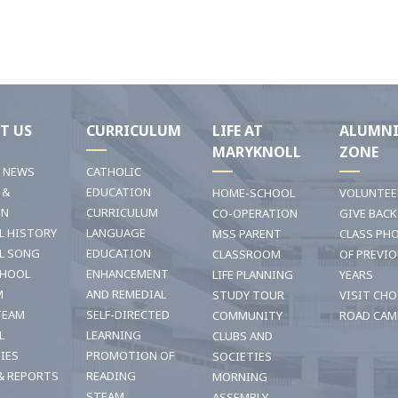
T US
CURRICULUM
LIFE AT
ALUMN
MARYKNOLL
ZONE
T NEWS
CATHOLIC
 &
EDUCATION
HOME-SCHOOL
VOLUNTEE
ON
CURRICULUM
CO-OPERATION
GIVE BACK
L HISTORY
LANGUAGE
MSS PARENT
CLASS PH
L SONG
EDUCATION
CLASSROOM
OF PREVI
CHOOL
ENHANCEMENT
LIFE PLANNING
YEARS
M
AND REMEDIAL
STUDY TOUR
VISIT CHO
TEAM
SELF-DIRECTED
COMMUNITY
ROAD CAM
L
LEARNING
CLUBS AND
TIES
PROMOTION OF
SOCIETIES
& REPORTS
READING
MORNING
STEAM
ASSEMBLY