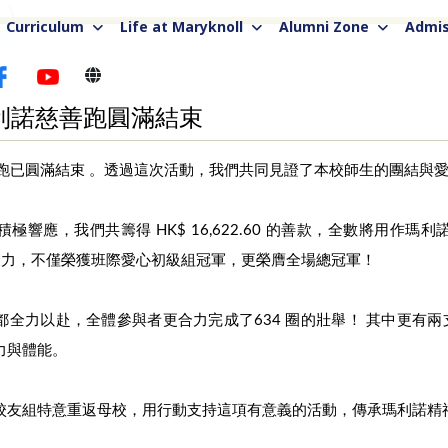
Curriculum
Life at Maryknoll
Alumni Zone
Admis
利諾慈善跑圓滿結束
跑已圓滿結束‍ 。透過這次活動，我們共同見證了本校師生的團結與
極響應，我們共籌得 HK$ 16,622.60 的善款，全數將用作瑪
凝聚力，不僅榮獲班際愛心初級組冠軍，更榮膺全場總冠軍！
全力以赴，全體參與者更合力完成了634 圈的壯舉！ 其中更有兩支
力與體能。
校友組特意重返母校，用行動支持這項有意義的活動，傳承瑪利諾精