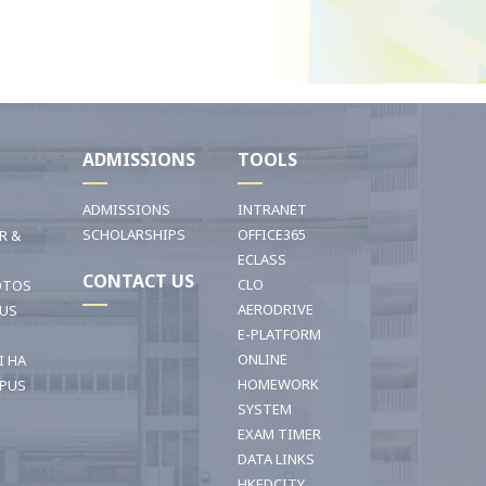
I
ADMISSIONS
TOOLS
ADMISSIONS
INTRANET
SCHOLARSHIPS
OFFICE365
R &
ECLASS
CONTACT US
CLO
OTOS
AERODRIVE
OUS
E-PLATFORM
ONLINE
I HA
HOMEWORK
PUS
SYSTEM
EXAM TIMER
DATA LINKS
HKEDCITY