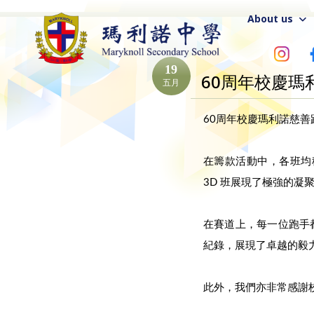
About us
19
60周年校慶瑪
五月
60周年校慶瑪利諾慈善
在籌款活動中，各班均積
3D 班展現了極強的
在賽道上，每一位跑手都
紀錄，展現了卓越的毅
此外，我們亦非常感謝