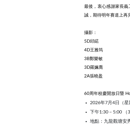
最後，衷心感謝家長義
誠，期待明年賽道上再
攝影：
5D邱鍩
4D王雅筠
3B鄭樂敏
3D羅姵喬
2A張曉盈
60周年校慶開放日暨 Home
2026年7月4日（
下午1:30－5:00 
地點：九龍觀塘安秀