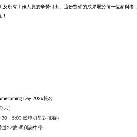
工及所有工作人員的辛勞付出。這份豐碩的成果屬於每一位參與者
見！
coming Day 2026報名
星期六）
（3:30－5:00 籃球明星對抗賽）
道27號 瑪利諾中學