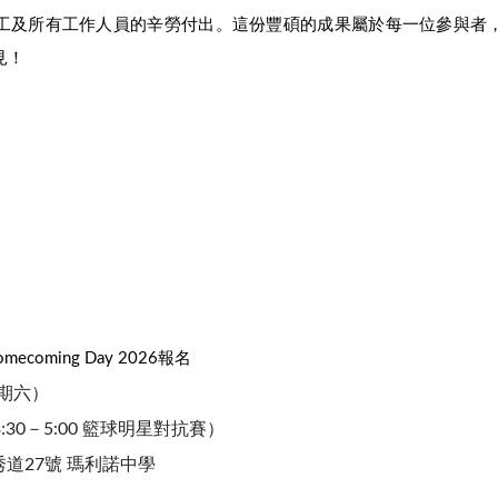
工及所有工作人員的辛勞付出。這份豐碩的成果屬於每一位參與者
見！
coming Day 2026報名
星期六）
（3:30－5:00 籃球明星對抗賽）
道27號 瑪利諾中學