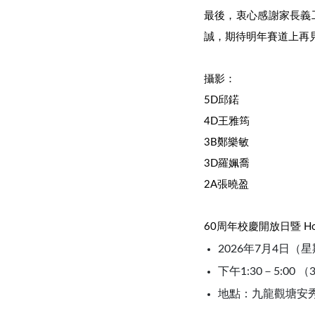
最後，衷心感謝家長義
誠，期待明年賽道上再
攝影：
5D邱鍩
4D王雅筠
3B鄭樂敏
3D羅姵喬
2A張曉盈
60周年校慶開放日暨 Home
2026年7月4日（
下午1:30－5:00 
地點：九龍觀塘安秀