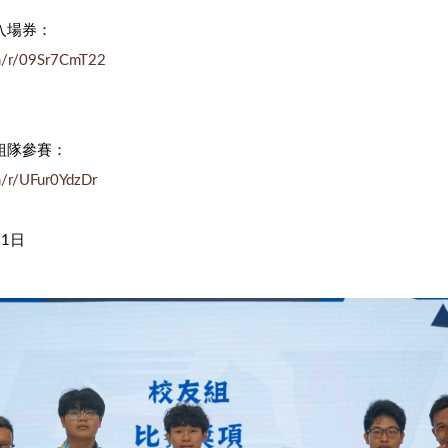
入場券：
om/r/09Sr7CmT22
組隊參賽：
om/r/UFur0YdzDr
31日