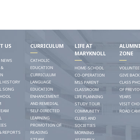
T US
CURRICULUM
LIFE AT
ALUMN
MARYKNOLL
ZONE
T NEWS
CATHOLIC
 &
EDUCATION
HOME-SCHOOL
VOLUNTEE
ON
CURRICULUM
CO-OPERATION
GIVE BACK
L HISTORY
LANGUAGE
MSS PARENT
CLASS PH
L SONG
EDUCATION
CLASSROOM
OF PREVI
CHOOL
ENHANCEMENT
LIFE PLANNING
YEARS
M
AND REMEDIAL
STUDY TOUR
VISIT CHO
TEAM
SELF-DIRECTED
COMMUNITY
ROAD CAM
L
LEARNING
CLUBS AND
TIES
PROMOTION OF
SOCIETIES
& REPORTS
READING
MORNING
STEAM
ASSEMBLY