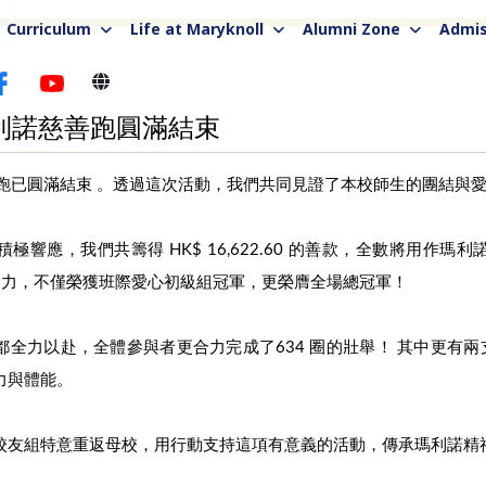
Curriculum
Life at Maryknoll
Alumni Zone
Admis
利諾慈善跑圓滿結束
跑已圓滿結束‍ 。透過這次活動，我們共同見證了本校師生的團結與
極響應，我們共籌得 HK$ 16,622.60 的善款，全數將用作瑪
凝聚力，不僅榮獲班際愛心初級組冠軍，更榮膺全場總冠軍！
全力以赴，全體參與者更合力完成了634 圈的壯舉！ 其中更有兩支
力與體能。
校友組特意重返母校，用行動支持這項有意義的活動，傳承瑪利諾精