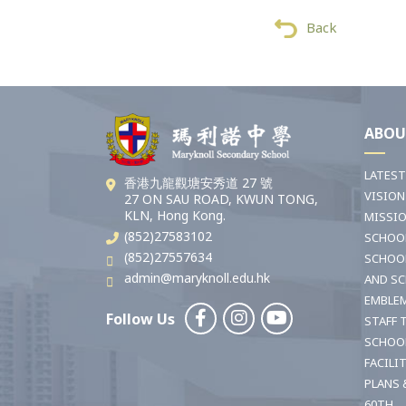
Back
ABOU
LATES
香港九龍觀塘安秀道 27 號
VISION
27 ON SAU ROAD, KWUN TONG,
KLN, Hong Kong.
MISSI
(852)27583102
SCHOO
(852)27557634
SCHOO
admin@maryknoll.edu.hk
AND S
EMBLE
Follow Us
STAFF 
SCHOO
FACILI
PLANS 
60TH