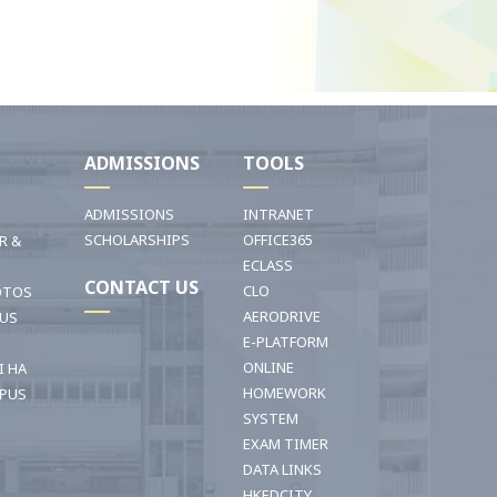
I
ADMISSIONS
TOOLS
ADMISSIONS
INTRANET
SCHOLARSHIPS
OFFICE365
R &
ECLASS
CONTACT US
CLO
OTOS
AERODRIVE
OUS
E-PLATFORM
ONLINE
I HA
HOMEWORK
PUS
SYSTEM
EXAM TIMER
DATA LINKS
HKEDCITY