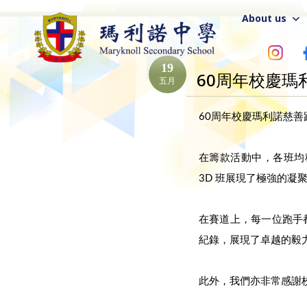
About us
19
60周年校慶瑪
五月
60周年校慶瑪利諾慈善
在籌款活動中，各班均積
3D 班展現了極強的
在賽道上，每一位跑手都
紀錄，展現了卓越的毅
此外，我們亦非常感謝