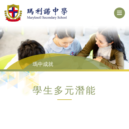
瑪中成就
學生多元潛能