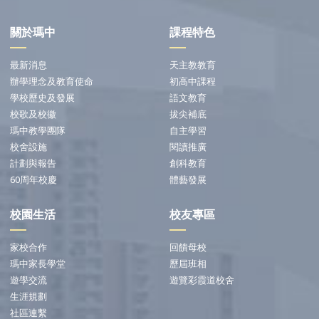
關於瑪中
課程特色
最新消息
天主教教育
辦學理念及教育使命
初高中課程
學校歷史及發展
語文教育
校歌及校徽
拔尖補底
瑪中教學團隊
自主學習
校舍設施
閱讀推廣
計劃與報告
創科教育
60周年校慶
體藝發展
校園生活
校友專區
家校合作
回饋母校
瑪中家長學堂
歷屆班相
遊學交流
遊覽彩霞道校舍
生涯規劃
社區連繫