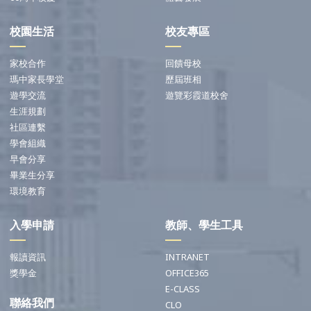
校園生活
校友專區
家校合作
回饋母校
瑪中家長學堂
歷屆班相
遊學交流
遊覽彩霞道校舍
生涯規劃
社區連繫
學會組織
早會分享
畢業生分享
環境教育
入學申請
教師、學生工具
報讀資訊
INTRANET
獎學金
OFFICE365
E-CLASS
聯絡我們
CLO