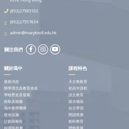
(852)27583102
(852)27557634
admin@maryknoll.edu.hk
關注我們
關於瑪中
課程特色
最新消息
天主教教育
辦學理念及教育使命
初高中課程
學校歷史及發展
語文教育
校歌及校徽
拔尖補底
瑪中教學團隊
自主學習
校舍設施
閱讀推廣
計劃與報告
創科教育
60周年校慶
體藝發展