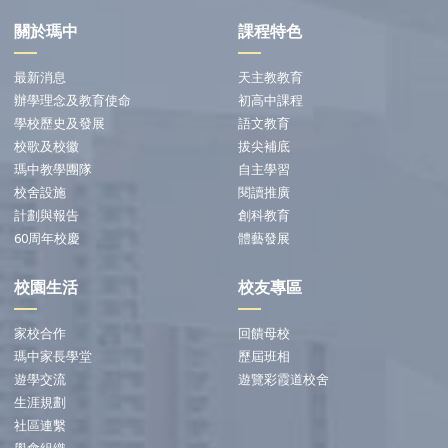
關於瑪中
課程特色
最新消息
天主教教育
辦學理念及教育使命
初高中課程
學校歷史及發展
語文教育
校歌及校徽
拔尖補底
瑪中教學團隊
自主學習
校舍設施
閱讀推廣
計劃與報告
創科教育
60周年校慶
體藝發展
校園生活
校友專區
家校合作
回饋母校
瑪中家長學堂
歷屆班相
遊學交流
遊覽彩霞道校舍
生涯規劃
社區連繫