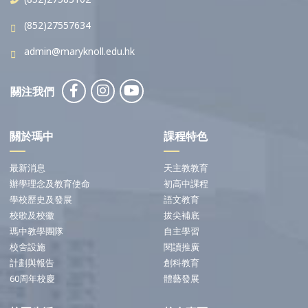
(852)27557634
admin@maryknoll.edu.hk
關注我們
關於瑪中
課程特色
最新消息
天主教教育
辦學理念及教育使命
初高中課程
學校歷史及發展
語文教育
校歌及校徽
拔尖補底
瑪中教學團隊
自主學習
校舍設施
閱讀推廣
計劃與報告
創科教育
60周年校慶
體藝發展