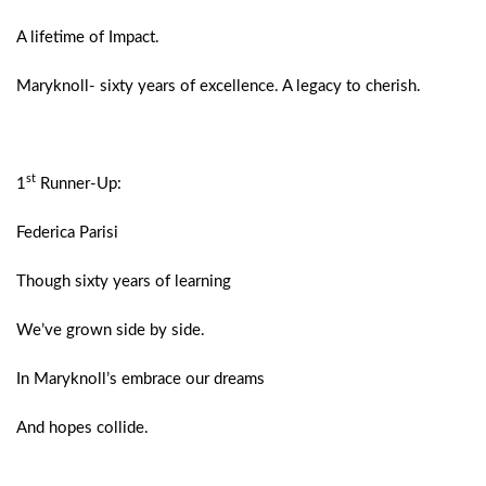
A lifetime of Impact.
Maryknoll- sixty years of excellence. A legacy to cherish.
st
1
Runner-Up:
Federica Parisi
Though sixty years of learning
We’ve grown side by side.
In Maryknoll’s embrace our dreams
And hopes collide.