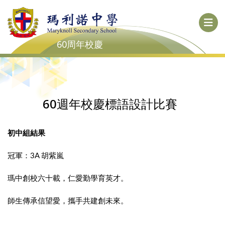
60周年校慶
60週年校慶標語設計比賽
初中組結果
冠軍：3A 胡紫嵐
瑪中創校六十載，仁愛勤學育英才。
師生傳承信望愛，攜手共建創未來。