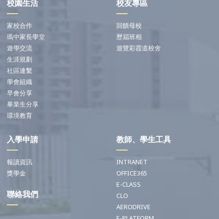
校園生活
校友專區
家校合作
回饋母校
瑪中家長學堂
歷屆班相
遊學交流
遊覽彩霞道校舍
生涯規劃
社區連繫
學會組織
早會分享
畢業生分享
環境教育
入學申請
教師、學生工具
報讀資訊
INTRANET
獎學金
OFFICE365
E-CLASS
聯絡我們
CLO
AERODRIVE
E-PLATFORM