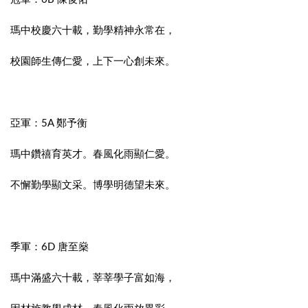
瑪中校慶六十載，勤學精神永常在，
校園師生傳仁愛，上下一心創未來。
亞軍：5A 鄭予衡
瑪中鑽禧育英才。春風化雨顯仁愛。
不懈勤學顯文采。博學明德望未來。
季軍：6D 唐至燊
瑪中滿盛六十載，莘莘學子富如海，