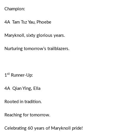
Champion:
4A Tam Tsz Yau, Phoebe
Maryknoll, sixty glorious years.
Nurturing tomorrow’s trailblazers.
st
1
Runner-Up:
4A
Qian Ying
,
Ella
Rooted in tradition.
Reaching for tomorrow.
Celebrating 60 years of Maryknoll pride!