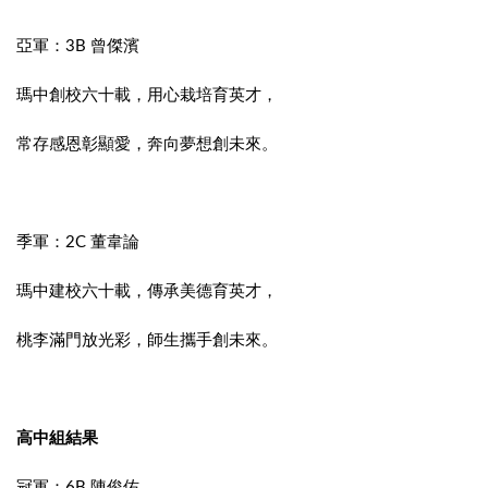
亞軍：3B 曾傑濱
瑪中創校六十載，用心栽培育英才，
常存感恩彰顯愛，奔向夢想創未來。
季軍：2C 董韋論
瑪中建校六十載，傳承美德育英才，
桃李滿門放光彩，師生攜手創未來。
高中組結果
冠軍：6B 陳俊佑