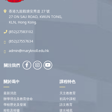
香港九龍觀塘安秀道 27 號
27 ON SAU ROAD, KWUN TONG,
KLN, Hong Kong.
(852)27583102
(852)27557634
admin@maryknoll.edu.hk
關注我們
關於瑪中
課程特色
最新消息
天主教教育
辦學理念及教育使命
初高中課程
學校歷史及發展
語文教育
校歌及校徽
拔尖補底