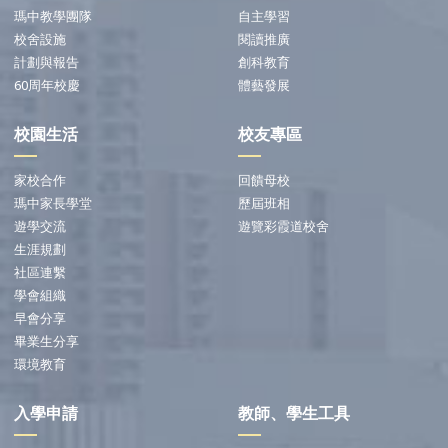
瑪中教學團隊
自主學習
校舍設施
閱讀推廣
計劃與報告
創科教育
60周年校慶
體藝發展
校園生活
校友專區
家校合作
回饋母校
瑪中家長學堂
歷屆班相
遊學交流
遊覽彩霞道校舍
生涯規劃
社區連繫
學會組織
早會分享
畢業生分享
環境教育
入學申請
教師、學生工具