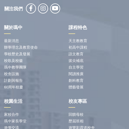
關注我們
關於瑪中
課程特色
最新消息
天主教教育
辦學理念及教育使命
初高中課程
學校歷史及發展
語文教育
校歌及校徽
拔尖補底
瑪中教學團隊
自主學習
校舍設施
閱讀推廣
計劃與報告
創科教育
60周年校慶
體藝發展
校園生活
校友專區
家校合作
回饋母校
瑪中家長學堂
歷屆班相
遊學交流
遊覽彩霞道校舍