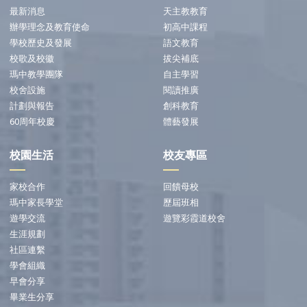
最新消息
天主教教育
辦學理念及教育使命
初高中課程
學校歷史及發展
語文教育
校歌及校徽
拔尖補底
瑪中教學團隊
自主學習
校舍設施
閱讀推廣
計劃與報告
創科教育
60周年校慶
體藝發展
校園生活
校友專區
家校合作
回饋母校
瑪中家長學堂
歷屆班相
遊學交流
遊覽彩霞道校舍
生涯規劃
社區連繫
學會組織
早會分享
畢業生分享