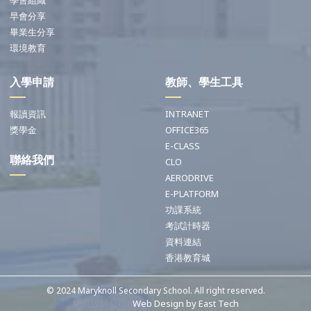
學會組織
早會分享
畢業生分享
環境教育
入學申請
教師、學生工具
報讀資訊
INTRANET
獎學金
OFFICE365
E-CLASS
聯絡我們
CLO
AERODRIVE
E-PLATFORM
功課系統
考試計時器
資料連結
香港教育城
© 2024 Maryknoll Secondary School. All right reserved.
網頁設計公司n
Web Design
by
East Tech