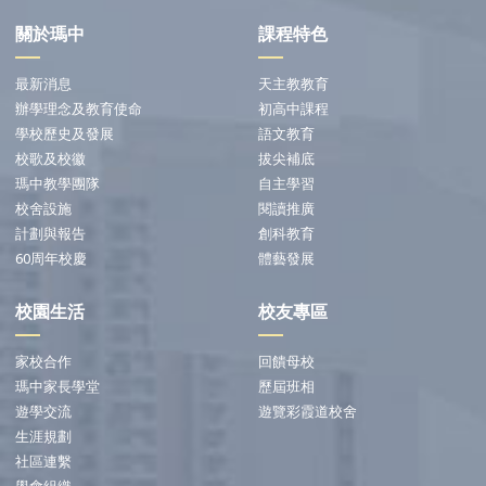
關於瑪中
課程特色
最新消息
天主教教育
辦學理念及教育使命
初高中課程
學校歷史及發展
語文教育
校歌及校徽
拔尖補底
瑪中教學團隊
自主學習
校舍設施
閱讀推廣
計劃與報告
創科教育
60周年校慶
體藝發展
校園生活
校友專區
家校合作
回饋母校
瑪中家長學堂
歷屆班相
遊學交流
遊覽彩霞道校舍
生涯規劃
社區連繫