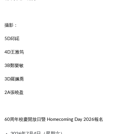
攝影：
5D邱鍩
4D王雅筠
3B鄭樂敏
3D羅姵喬
2A張曉盈
60周年校慶開放日暨 Homecoming Day 2026報名
2026年7月4日（星期六）