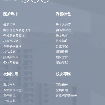
關於瑪中
課程特色
最新消息
天主教教育
辦學理念及教育使命
初高中課程
學校歷史及發展
語文教育
校歌及校徽
拔尖補底
瑪中教學團隊
自主學習
校舍設施
閱讀推廣
計劃與報告
創科教育
60周年校慶
體藝發展
校園生活
校友專區
家校合作
回饋母校
瑪中家長學堂
歷屆班相
遊學交流
遊覽彩霞道校舍
生涯規劃