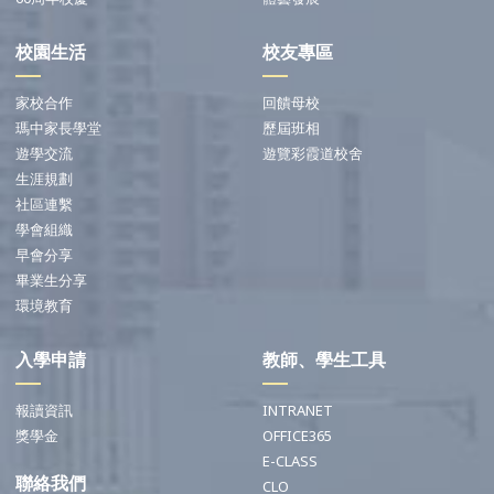
校園生活
校友專區
家校合作
回饋母校
瑪中家長學堂
歷屆班相
遊學交流
遊覽彩霞道校舍
生涯規劃
社區連繫
學會組織
早會分享
畢業生分享
環境教育
入學申請
教師、學生工具
報讀資訊
INTRANET
獎學金
OFFICE365
E-CLASS
聯絡我們
CLO