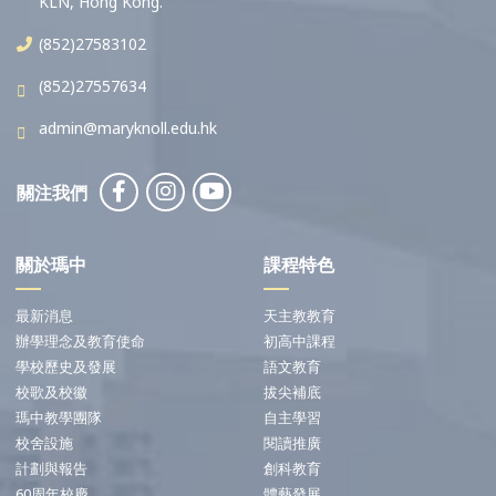
KLN, Hong Kong.
(852)27583102
(852)27557634
admin@maryknoll.edu.hk
關注我們
關於瑪中
課程特色
最新消息
天主教教育
辦學理念及教育使命
初高中課程
學校歷史及發展
語文教育
校歌及校徽
拔尖補底
瑪中教學團隊
自主學習
校舍設施
閱讀推廣
計劃與報告
創科教育
60周年校慶
體藝發展