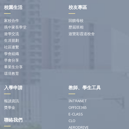
校園生活
校友專區
家校合作
回饋母校
瑪中家長學堂
歷屆班相
遊學交流
遊覽彩霞道校舍
生涯規劃
社區連繫
學會組織
早會分享
畢業生分享
環境教育
入學申請
教師、學生工具
報讀資訊
INTRANET
獎學金
OFFICE365
E-CLASS
聯絡我們
CLO
AERODRIVE