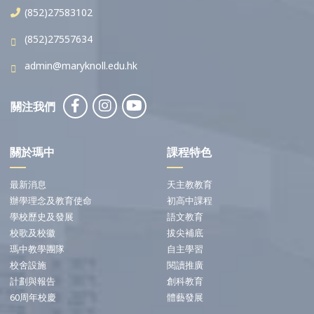
(852)27583102
(852)27557634
admin@maryknoll.edu.hk
關注我們
關於瑪中
課程特色
最新消息
天主教教育
辦學理念及教育使命
初高中課程
學校歷史及發展
語文教育
校歌及校徽
拔尖補底
瑪中教學團隊
自主學習
校舍設施
閱讀推廣
計劃與報告
創科教育
60周年校慶
體藝發展