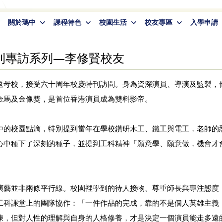
關於瑪中
課程特色
校園生活
校友專區
入學申請
刊專訪系列—李修賢校友
返母校，接受六十周年校慶特刊訪問。身為資深演員、導演及監製，
金馬及金像獎，是首位香港演員成為雙料影帝。
中的校園點滴，特別提到當年在學校鑽研木工、鐵工與電工，老師的
心中種下了深刻的種子，並提到工科精神「願意學、願意做，機會才
演藝並非兩條平行線。校園裡學到的待人接物、尊重師長與專注態度
工科課堂上的團隊協作：「一件作品的完成，靠的不是個人英雄主義
練，但對人性的理解與自身的人格修養，才是決定一個演員能走多遠