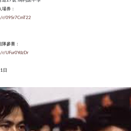
道27號 瑪利諾中學
入場券：
om/r/09Sr7CmT22
組隊參賽：
om/r/UFur0YdzDr
31日