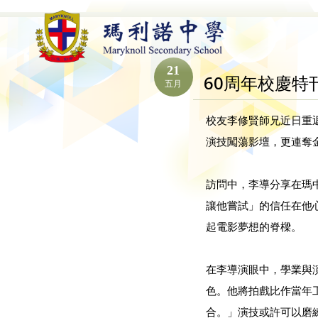
21
60周年校慶特
五月
校友李修賢師兄近日重
演技闖蕩影壇，更連奪
訪問中，李導分享在瑪
讓他嘗試」的信任在他
起電影夢想的脊樑。
在李導演眼中，學業與
色。他將拍戲比作當年
合。」演技或許可以磨