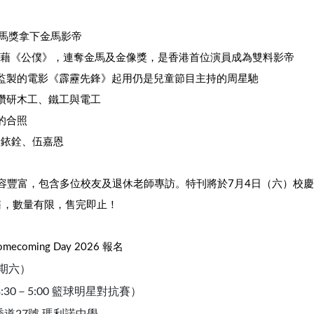
金馬獎拿下金馬影帝
4年憑藉《公僕》，連奪金馬及金像獎，是香港首位演員成為雙料影帝
其監製的電影《霹靂先鋒》起用仍是兒童節目主持的周星馳
同鑽研木工、鐵工與電工
的合照
羅銥銓、伍嘉恩
容豐富，包含多位校友及退休老師專訪。特刊將於7月4日（六）校慶開放日
售，數量有限，售完即止！
coming Day 2026 報名
星期六）
（3:30－5:00 籃球明星對抗賽）