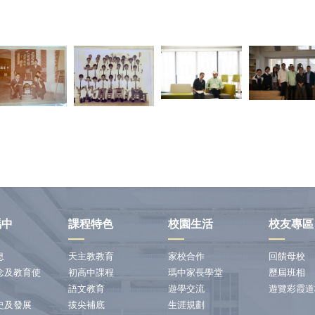
瑪中
課程特色
校園生活
校友專區
息
天主教教育
家校合作
回饋母校
念及教育使
初高中課程
瑪中家長學堂
歷屆班相
語文教育
遊學交流
遊覽彩霞道
史及發展
拔尖補底
生涯規劃