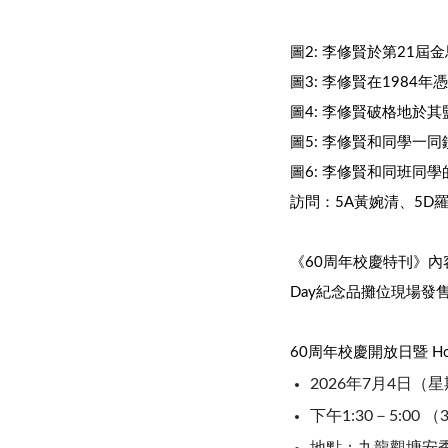
圖2: 李修賢於第21屆
圖3: 李修賢在198
圖4: 李修賢破格地於
圖5: 李修賢和同學一
圖6: 李修賢和同班同學
訪問：5A黃婉清、5D
《60周年校慶特刊》內
Day紀念品攤位現場發
60周年校慶開放日暨 Home
2026年7月4日（
下午1:30－5:00 