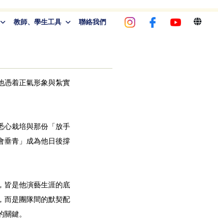
教師、學生工具
聯絡我們
他憑着正氣形象與紮實
悉心栽培與那份「放手
會垂青」成為他日後撐
，皆是他演藝生涯的底
，而是團隊間的默契配
的關鍵。