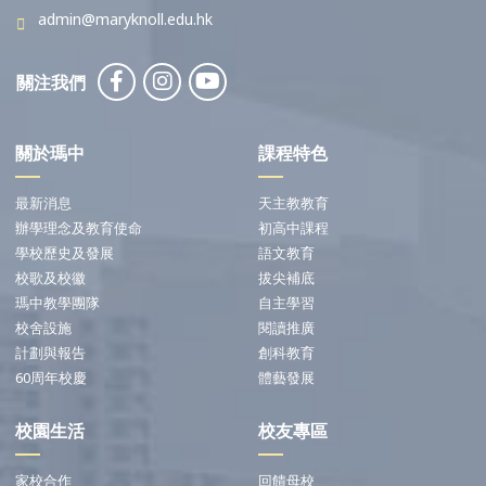
admin@maryknoll.edu.hk
關注我們
關於瑪中
課程特色
最新消息
天主教教育
辦學理念及教育使命
初高中課程
學校歷史及發展
語文教育
校歌及校徽
拔尖補底
瑪中教學團隊
自主學習
校舍設施
閱讀推廣
計劃與報告
創科教育
60周年校慶
體藝發展
校園生活
校友專區
家校合作
回饋母校