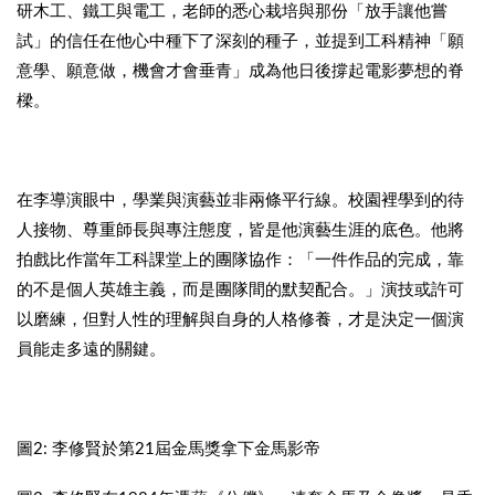
研木工、鐵工與電工，老師的悉心栽培與那份「放手讓他嘗
試」的信任在他心中種下了深刻的種子，並提到工科精神「願
意學、願意做，機會才會垂青」成為他日後撐起電影夢想的脊
樑。
在李導演眼中，學業與演藝並非兩條平行線。校園裡學到的待
人接物、尊重師長與專注態度，皆是他演藝生涯的底色。他將
拍戲比作當年工科課堂上的團隊協作：「一件作品的完成，靠
的不是個人英雄主義，而是團隊間的默契配合。」演技或許可
以磨練，但對人性的理解與自身的人格修養，才是決定一個演
員能走多遠的關鍵。
圖2: 李修賢於第21屆金馬獎拿下金馬影帝