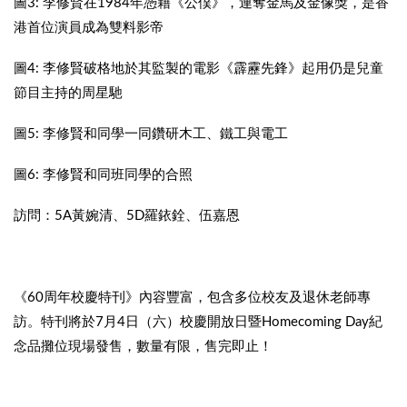
圖3: 李修賢在1984年憑藉《公僕》，連奪金馬及金像獎，是香
港首位演員成為雙料影帝
圖4: 李修賢破格地於其監製的電影《霹靂先鋒》起用仍是兒童
節目主持的周星馳
圖5: 李修賢和同學一同鑽研木工、鐵工與電工
圖6: 李修賢和同班同學的合照
訪問：5A黃婉清、5D羅銥銓、伍嘉恩
《60周年校慶特刊》內容豐富，包含多位校友及退休老師專
訪。特刊將於7月4日（六）校慶開放日暨Homecoming Day紀
念品攤位現場發售，數量有限，售完即止！