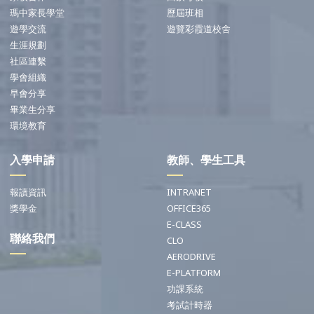
瑪中家長學堂
歷屆班相
遊學交流
遊覽彩霞道校舍
生涯規劃
社區連繫
學會組織
早會分享
畢業生分享
環境教育
入學申請
教師、學生工具
報讀資訊
INTRANET
獎學金
OFFICE365
E-CLASS
聯絡我們
CLO
AERODRIVE
E-PLATFORM
功課系統
考試計時器