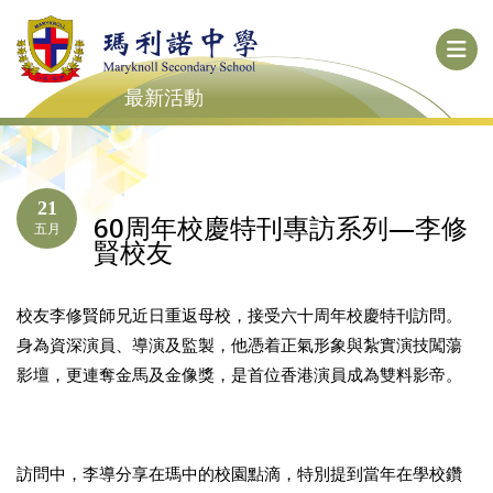
最新活動
21
60周年校慶特刊專訪系列—李修
五月
賢校友
校友李修賢師兄近日重返母校，接受六十周年校慶特刊訪問。
身為資深演員、導演及監製，他憑着正氣形象與紮實演技闖蕩
影壇，更連奪金馬及金像獎，是首位香港演員成為雙料影帝。
訪問中，李導分享在瑪中的校園點滴，特別提到當年在學校鑽