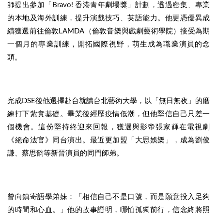
師提出參加「Bravo! 香港青年劇場獎」計劃，透過密集、專業
的本地及海外訓練，提升演戲技巧、英語能力。他更憑優異成
績獲選前往倫敦LAMDA（倫敦音樂與戲劇藝術學院）接受為期
一個月的專業訓練，開拓國際視野，萌生成為職業演員的念
頭。
完成DSE後他選擇赴台就讀台北藝術大學，以「無日無夜」的磨
練打下紮實基礎。畢業後經歷疫情低潮，但他堅信自己只差一
個機會。這份堅持終迎來回報，獲選與影帝張家輝在電視劇
《絕命法官》同台演出。最近更加盟「大思娛樂」，成為劉俊
謙、蔡思韵等新晉演員的同門師弟。
曾向鎮寄語學弟妹：「相信自己不是口號，而是願意投入足夠
的時間和心血。」他的故事證明，哪怕孤獨前行，信念終將照