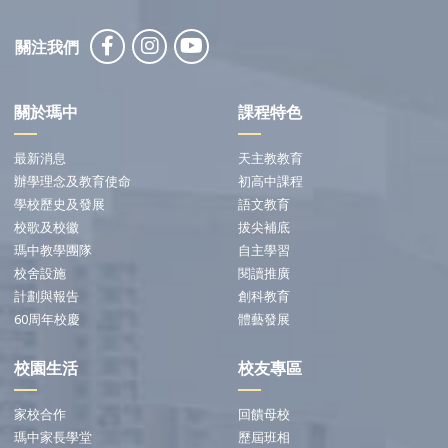
關注我們
關於瑪中
課程特色
最新消息
天主教教育
辦學理念及教育使命
初高中課程
學校歷史及發展
語文教育
校歌及校徽
拔尖補底
瑪中教學團隊
自主學習
校舍設施
閱讀推廣
計劃與報告
創科教育
60周年校慶
體藝發展
校園生活
校友專區
家校合作
回饋母校
瑪中家長學堂
歷屆班相