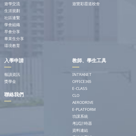
遊學交流
遊覽彩霞道校舍
生涯規劃
社區連繫
學會組織
早會分享
畢業生分享
環境教育
入學申請
教師、學生工具
報讀資訊
INTRANET
獎學金
OFFICE365
E-CLASS
聯絡我們
CLO
AERODRIVE
E-PLATFORM
功課系統
考試計時器
資料連結