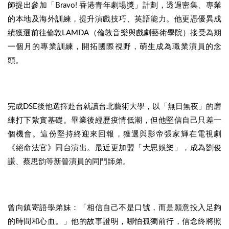
師提出參加「Bravo! 香港青年劇場獎」計劃，透過密集、專業
的本地及海外訓練，提升演戲技巧、英語能力。他更憑優異成
績獲選前往倫敦LAMDA（倫敦音樂與戲劇藝術學院）接受為期
一個月的專業訓練，開拓國際視野，萌生成為職業演員的念
頭。
完成DSE後他選擇赴台就讀台北藝術大學，以「無日無夜」的磨
練打下紮實基礎。畢業後經歷疫情低潮，但他堅信自己只差一
個機會。這份堅持終迎來回報，獲選與影帝張家輝在電視劇
《絕命法官》同台演出。最近更加盟「大思娛樂」，成為劉俊
謙、蔡思韵等新晉演員的同門師弟。
曾向鎮寄語學弟妹：「相信自己不是口號，而是願意投入足夠
的時間和心血。」他的故事證明，哪怕孤獨前行，信念終將照