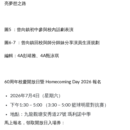
亮夢想之路
圖5 ：曾向鎮初中參與校內話劇表演
圖6-7 ：曾向鎮回校與師分師妹分享演員生涯規劃
編輯：4A彭靖雅、4A甄泳琪
60周年校慶開放日暨 Homecoming Day 2026 報名
2026年7月4日（星期六）
下午1:30－5:00 （3:30－5:00 籃球明星對抗賽）
地點：九龍觀塘安秀道27號 瑪利諾中學
馬上報名，領取開放日入場券：