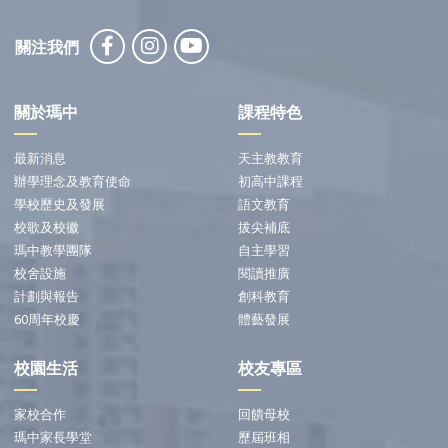
關注我們
關於瑪中
課程特色
最新消息
天主教教育
辦學理念及教育使命
初高中課程
學校歷史及發展
語文教育
校歌及校徽
拔尖補底
瑪中教學團隊
自主學習
校舍設施
閱讀推廣
計劃與報告
創科教育
60周年校慶
體藝發展
校園生活
校友專區
家校合作
回饋母校
瑪中家長學堂
歷屆班相