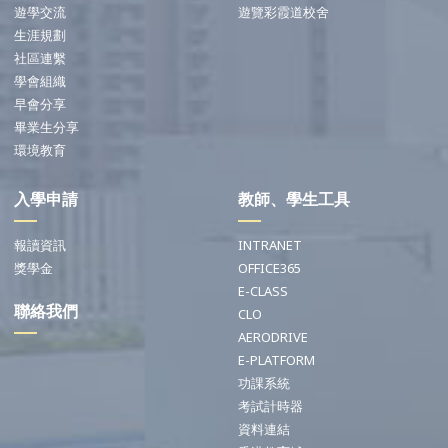
遊學交流
遊覽彩霞道校舍
生涯規劃
社區連繫
學會組織
早會分享
畢業生分享
環境教育
入學申請
教師、學生工具
報讀資訊
INTRANET
獎學金
OFFICE365
E-CLASS
聯絡我們
CLO
AERODRIVE
E-PLATFORM
功課系統
考試計時器
資料連結