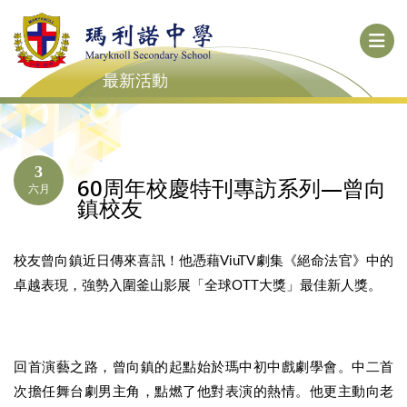
最新活動
3
60周年校慶特刊專訪系列—曾向
六月
鎮校友
校友曾向鎮近日傳來喜訊！他憑藉ViuTV劇集《絕命法官》中的
卓越表現，強勢入圍釜山影展「全球OTT大獎」最佳新人獎。
回首演藝之路，曾向鎮的起點始於瑪中初中戲劇學會。中二首
次擔任舞台劇男主角，點燃了他對表演的熱情。他更主動向老