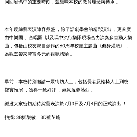
同回顧瑪中的重要時刻，並細味本校的教育理念與傳承 。
本年度綜藝表演陣容鼎盛 ，除了話劇學會的精彩演出 ，更首度
由中樂團 、合唱團 以及瑪中流行樂隊現場合力演奏多首動人樂
曲，包括由校友親自創作的60周年校慶主題曲《俯身灌溉》，
為觀眾帶來豐富多元的視聽體驗 。
早前，本校特別邀請一眾街坊人士，包括長者及輪椅人士到校
觀賞預演 ，獲得一致好評 ，氣氛溫馨熱烈 。
誠邀大家密切期待綜藝表演於7月3日及7月4日的正式演出 ！
拍攝: 3B鄭樂敏、3D董芷瑤