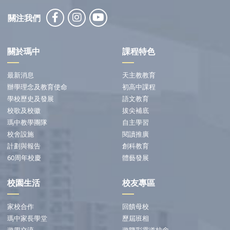
關注我們
關於瑪中
課程特色
最新消息
天主教教育
辦學理念及教育使命
初高中課程
學校歷史及發展
語文教育
校歌及校徽
拔尖補底
瑪中教學團隊
自主學習
校舍設施
閱讀推廣
計劃與報告
創科教育
60周年校慶
體藝發展
校園生活
校友專區
家校合作
回饋母校
瑪中家長學堂
歷屆班相