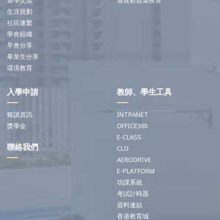
遊學交流
遊覽彩霞道校舍
生涯規劃
社區連繫
學會組織
早會分享
畢業生分享
環境教育
入學申請
教師、學生工具
報讀資訊
INTRANET
獎學金
OFFICE365
E-CLASS
聯絡我們
CLO
AERODRIVE
E-PLATFORM
功課系統
考試計時器
資料連結
香港教育城