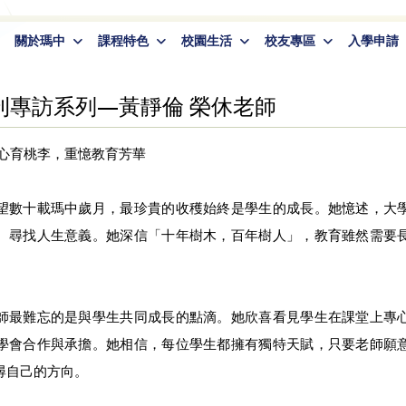
關於瑪中
課程特色
校園生活
校友專區
入學申請
刊專訪系列—黃靜倫 榮休老師
初心育桃李，重憶教育芳華
望數十載瑪中歲月，最珍貴的收穫始終是學生的成長。她憶述，大
、尋找人生意義。她深信「十年樹木，百年樹人」，教育雖然需要
師最難忘的是與學生共同成長的點滴。她欣喜看見學生在課堂上專
學會合作與承擔。她相信，每位學生都擁有獨特天賦，只要老師願
尋自己的方向。