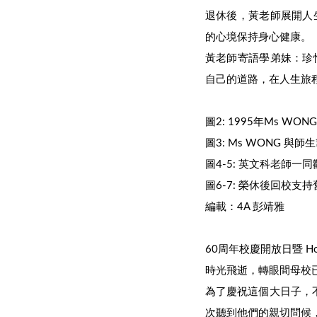
退休後，黃老師展開人
的心境保持身心健康。
黃老師寄語學弟妹：珍
自己的道路，在人生旅
圖2: 1995年Ms WO
圖3: Ms WONG 與
圖4-5: 英文科老師一同
圖6-7: 榮休後回校支
編載：4A 彭靖雅
60周年校慶開放日暨 Home
時光飛逝，轉眼間母校
為了慶祝這個大日子，
次聽到他們的親切問候