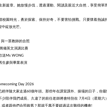
生新篇章。她放慢步伐，透過運動、閱讀及親近大自然，享受簡單
惜校園時光，勇於探索、保持好奇，不要害怕挑戰。只要懷着熱誠
程中綻放光芒。
NG 與一眾教師的合照
師生籌備英文演講比賽
歡送Ms WONG
持舊生參與畢業表演
coming Day 2026
已經伴隨大家走過60個年頭。那些年在課室課外、操場的日子，你最
不少陪伴我們成長、久違了的前任老師將會特別在 7月4日（星期六
，或者跟他們合照敘舊？那就千萬不要錯過這次難得的機會!