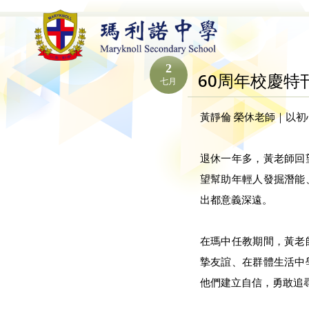
2
60周年校慶特
七月
黃靜倫 榮休老師｜以
退休一年多，黃老師回
望幫助年輕人發掘潛能
出都意義深遠。
在瑪中任教期間，黃老
摯友誼、在群體生活中
他們建立自信，勇敢追