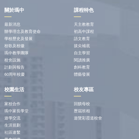
關於瑪中
課程特色
最新消息
天主教教育
辦學理念及教育使命
初高中課程
學校歷史及發展
語文教育
校歌及校徽
拔尖補底
瑪中教學團隊
自主學習
校舍設施
閱讀推廣
計劃與報告
創科教育
60周年校慶
體藝發展
校園生活
校友專區
家校合作
回饋母校
瑪中家長學堂
歷屆班相
遊學交流
遊覽彩霞道校舍
生涯規劃
社區連繫