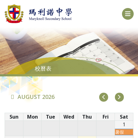
校曆表
AUGUST 2026
Sun
Mon
Tue
Wed
Thu
Fri
Sat
1
暑假