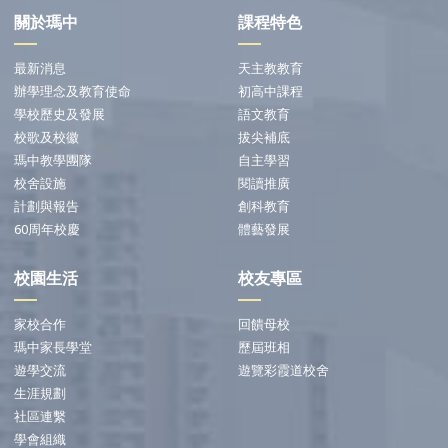
關於瑪中
課程特色
最新消息
天主教教育
辦學理念及教育使命
初高中課程
學校歷史及發展
語文教育
校歌及校徽
拔尖補底
瑪中教學團隊
自主學習
校舍設施
閱讀推廣
計劃與報告
創科教育
60周年校慶
體藝發展
校園生活
校友專區
家校合作
回饋母校
瑪中家長學堂
歷屆班相
遊學交流
遊覽彩霞道校舍
生涯規劃
社區連繫
學會組織