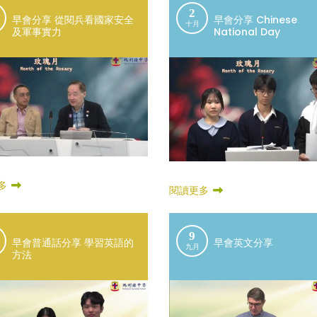
2
早會分享 從閱兵看國家安全
早會分享 Chinese
十月
及軍事實力
National Day
多
閱讀更多
9
早會普通話分享 學習英語的
早會英文分享
九月
方法