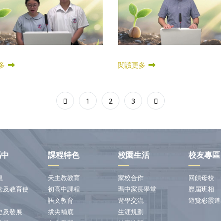
多
閱讀更多
1
2
3
瑪中
課程特色
校園生活
校友專區
息
天主教教育
家校合作
回饋母校
念及教育使
初高中課程
瑪中家長學堂
歷屆班相
語文教育
遊學交流
遊覽彩霞道
史及發展
拔尖補底
生涯規劃