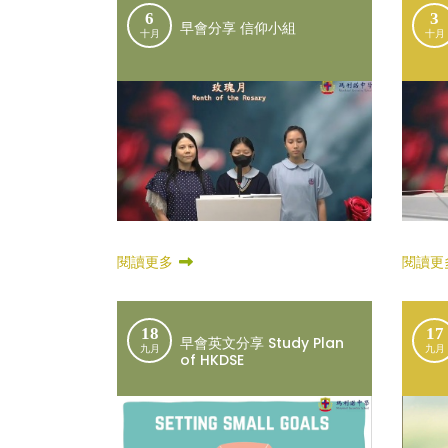
6
3
早會分享 信仰小組
十月
十月
閱讀更
閱讀更多
18
17
早會英文分享 Study Plan
九月
九月
of HKDSE