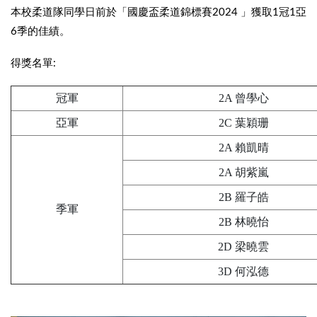
本校柔道隊同學日前於「國慶盃柔道錦標賽2024 」獲取1冠1亞
6季的佳績。
得獎名單:
冠軍
2A 曾學心
亞軍
2C 葉穎珊
2A 賴凱晴
2A 胡紫嵐
2B 羅子皓
季軍
2B 林曉怡
2D 梁曉雲
3D 何泓德