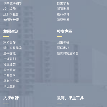
瑪中教學團隊
自主學習
校舍設施
閱讀推廣
計劃與報告
創科教育
60周年校慶
體藝發展
校園生活
校友專區
家校合作
回饋母校
瑪中家長學堂
歷屆班相
遊學交流
遊覽彩霞道校舍
生涯規劃
社區連繫
學會組織
早會分享
畢業生分享
環境教育
入學申請
教師、學生工具