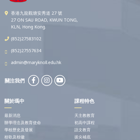
香港九龍觀塘安秀道 27 號
27 ON SAU ROAD, KWUN TONG,
KLN, Hong Kong.
(852)27583102
(852)27557634
admin@maryknoll.edu.hk
關注我們
關於瑪中
課程特色
最新消息
天主教教育
辦學理念及教育使命
初高中課程
學校歷史及發展
語文教育
校歌及校徽
拔尖補底