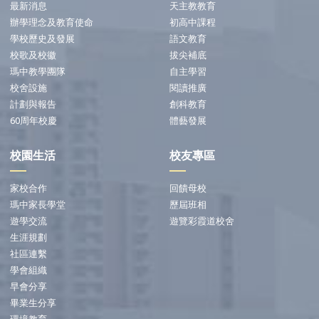
最新消息
天主教教育
辦學理念及教育使命
初高中課程
學校歷史及發展
語文教育
校歌及校徽
拔尖補底
瑪中教學團隊
自主學習
校舍設施
閱讀推廣
計劃與報告
創科教育
60周年校慶
體藝發展
校園生活
校友專區
家校合作
回饋母校
瑪中家長學堂
歷屆班相
遊學交流
遊覽彩霞道校舍
生涯規劃
社區連繫
學會組織
早會分享
畢業生分享
環境教育