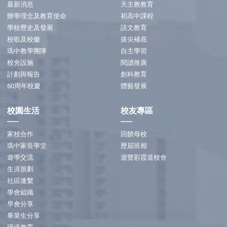
最新消息
天主教教育
辦學理念及教育使命
初高中課程
學校歷史及發展
語文教育
校歌及校徽
拔尖補底
瑪中教學團隊
自主學習
校舍設施
閱讀推廣
計劃與報告
創科教育
60周年校慶
體藝發展
校園生活
校友專區
家校合作
回饋母校
瑪中家長學堂
歷屆班相
遊學交流
遊覽彩霞道校舍
生涯規劃
社區連繫
學會組織
早會分享
畢業生分享
環境教育