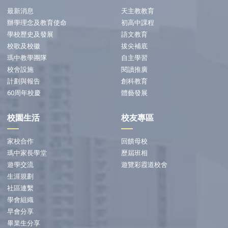
最新消息
天主教教育
辦學理念及教育使命
初高中課程
學校歷史及發展
語文教育
校歌及校徽
拔尖補底
瑪中教學團隊
自主學習
校舍設施
閱讀推廣
計劃與報告
創科教育
60周年校慶
體藝發展
校園生活
校友專區
家校合作
回饋母校
瑪中家長學堂
歷屆班相
遊學交流
遊覽彩霞道校舍
生涯規劃
社區連繫
學會組織
早會分享
畢業生分享