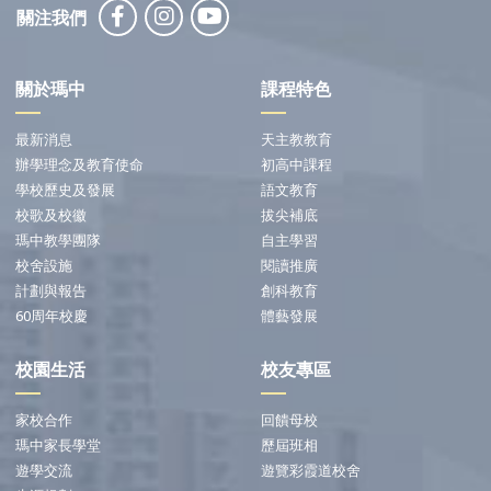
關注我們
關於瑪中
課程特色
最新消息
天主教教育
辦學理念及教育使命
初高中課程
學校歷史及發展
語文教育
校歌及校徽
拔尖補底
瑪中教學團隊
自主學習
校舍設施
閱讀推廣
計劃與報告
創科教育
60周年校慶
體藝發展
校園生活
校友專區
家校合作
回饋母校
瑪中家長學堂
歷屆班相
遊學交流
遊覽彩霞道校舍