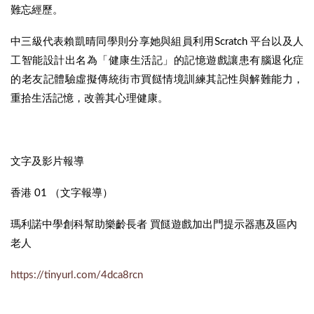
難忘經歷。
中三級代表賴凱晴同學則分享她與組員利用Scratch 平台以及人
工智能設計出名為「健康生活記」的記憶遊戲讓患有腦退化症
的老友記體驗虛擬傳統街市買餸情境訓練其記性與解難能力，
重拾生活記憶，改善其心理健康。
文字及影片報導
香港 01 （文字報導）
瑪利諾中學創科幫助樂齡長者‎ 買餸遊戲加出門提示器惠及區內
老人
https://tinyurl.com/4dca8rcn