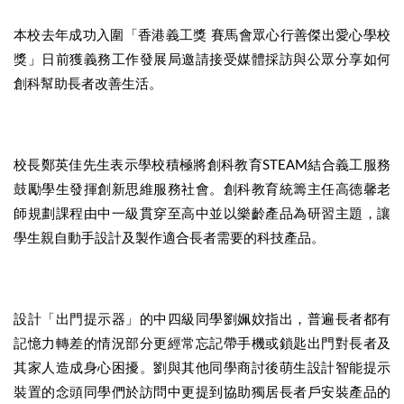
本校去年成功入圍「香港義工獎 賽馬會眾心行善傑出愛心學校
獎」日前獲義務工作發展局邀請接受媒體採訪與公眾分享如何
創科幫助長者改善生活。
校長鄭英佳先生表示學校積極將創科教育STEAM結合義工服務
鼓勵學生發揮創新思維服務社會。創科教育統籌主任高德馨老
師規劃課程由中一級貫穿至高中並以樂齡產品為研習主題，讓
學生親自動手設計及製作適合長者需要的科技產品。
設計「出門提示器」的中四級同學劉姵妏指出，普遍長者都有
記憶力轉差的情況部分更經常忘記帶手機或鎖匙出門對長者及
其家人造成身心困擾。劉與其他同學商討後萌生設計智能提示
裝置的念頭同學們於訪問中更提到協助獨居長者戶安裝產品的