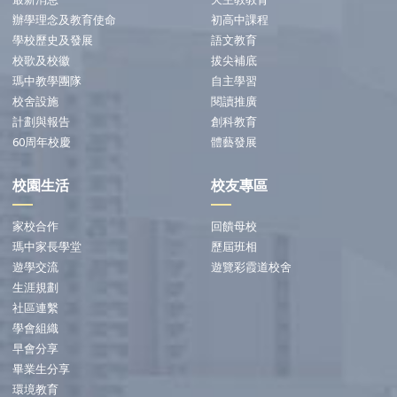
辦學理念及教育使命
初高中課程
學校歷史及發展
語文教育
校歌及校徽
拔尖補底
瑪中教學團隊
自主學習
校舍設施
閱讀推廣
計劃與報告
創科教育
60周年校慶
體藝發展
校園生活
校友專區
家校合作
回饋母校
瑪中家長學堂
歷屆班相
遊學交流
遊覽彩霞道校舍
生涯規劃
社區連繫
學會組織
早會分享
畢業生分享
環境教育