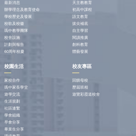
最新消息
天主教教育
辦學理念及教育使命
初高中課程
學校歷史及發展
語文教育
校歌及校徽
拔尖補底
瑪中教學團隊
自主學習
校舍設施
閱讀推廣
計劃與報告
創科教育
60周年校慶
體藝發展
校園生活
校友專區
家校合作
回饋母校
瑪中家長學堂
歷屆班相
遊學交流
遊覽彩霞道校舍
生涯規劃
社區連繫
學會組織
早會分享
畢業生分享
環境教育