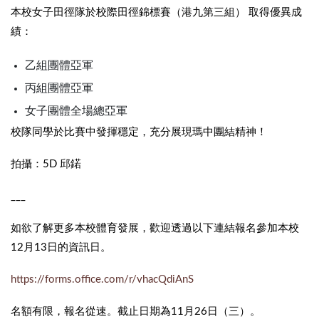
本校女子田徑隊於校際田徑錦標賽（港九第三組） 取得優異成
績：
乙組團體亞軍
丙組團體亞軍
女子團體全場總亞軍
校隊同學於比賽中發揮穩定，充分展現瑪中團結精神！
拍攝：5D 邱鍩
___
如欲了解更多本校體育發展，歡迎透過以下連結報名參加本校
12月13日的資訊日。
https://forms.office.com/r/vhacQdiAnS
名額有限，報名從速。截止日期為11月26日（三）。