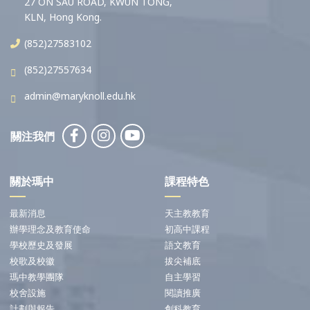
27 ON SAU ROAD, KWUN TONG,
KLN, Hong Kong.
(852)27583102
(852)27557634
admin@maryknoll.edu.hk
關注我們
關於瑪中
課程特色
最新消息
天主教教育
辦學理念及教育使命
初高中課程
學校歷史及發展
語文教育
校歌及校徽
拔尖補底
瑪中教學團隊
自主學習
校舍設施
閱讀推廣
計劃與報告
創科教育