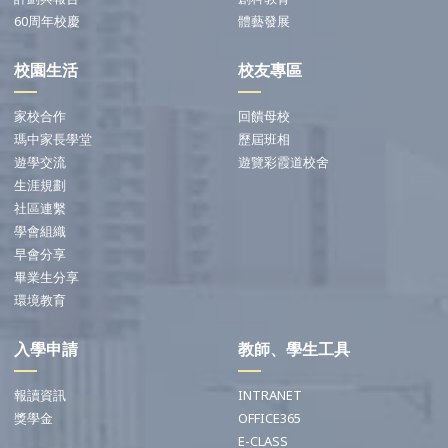
60周年校慶
體藝發展
校園生活
校友專區
家校合作
回饋母校
瑪中家長學堂
歷屆班相
遊學交流
遊覽彩霞道校舍
生涯規劃
社區連繫
學會組織
早會分享
畢業生分享
環境教育
入學申請
教師、學生工具
報讀資訊
INTRANET
獎學金
OFFICE365
E-CLASS