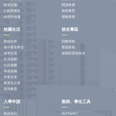
校舍設施
閱讀推廣
計劃與報告
創科教育
60周年校慶
體藝發展
校園生活
校友專區
家校合作
回饋母校
瑪中家長學堂
歷屆班相
遊學交流
遊覽彩霞道校舍
生涯規劃
社區連繫
學會組織
早會分享
畢業生分享
環境教育
入學申請
教師、學生工具
報讀資訊
INTRANET