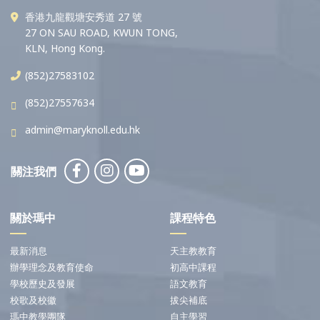
香港九龍觀塘安秀道 27 號
27 ON SAU ROAD, KWUN TONG,
KLN, Hong Kong.
(852)27583102
(852)27557634
admin@maryknoll.edu.hk
關注我們
關於瑪中
課程特色
最新消息
天主教教育
辦學理念及教育使命
初高中課程
學校歷史及發展
語文教育
校歌及校徽
拔尖補底
瑪中教學團隊
自主學習