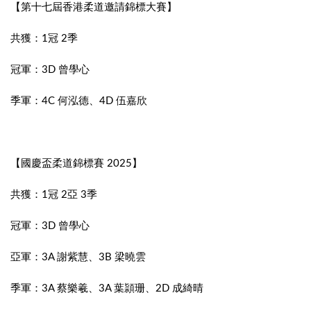
【第十七屆香港柔道邀請錦標大賽】
共獲：1冠 2季
冠軍：3D 曾學心
季軍：4C 何泓德、4D 伍嘉欣
【國慶盃柔道錦標賽 2025】
共獲：1冠 2亞 3季
冠軍：3D 曾學心
亞軍：3A 謝紫慧、3B 梁曉雲
季軍：3A 蔡樂羲、3A 葉頴珊、2D 成綺晴