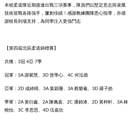
本校柔道隊近期接連出戰三項賽事，隊員們以堅定意志與凌厲
技術迎戰各路強手，屢創佳績！感謝教練團隊悉心指導，亦感
謝校長到場支持，為同學注入更強鬥志
【第四屆北區柔道錦標賽】
共獲：3冠 4亞 7季
冠軍：3A 謝紫慧、3D 曾學心、4C 何泓德
亞軍：2D 成綺晴、3A 葉穎珊、3A 蔡樂羲、3D 羅子皓
季軍：2A 黃衍鑫、2A 陳佩嘉、2C 潘錦浠、2D 黃梓軒、3A 林
曉怡、3C 李思思、4D 伍嘉欣