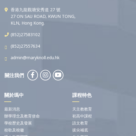
香港九龍觀塘安秀道 27 號
27 ON SAU ROAD, KWUN TONG,
KLN, Hong Kong.
(852)27583102
(852)27557634
admin@maryknoll.edu.hk
關注我們
關於瑪中
課程特色
最新消息
天主教教育
辦學理念及教育使命
初高中課程
學校歷史及發展
語文教育
校歌及校徽
拔尖補底