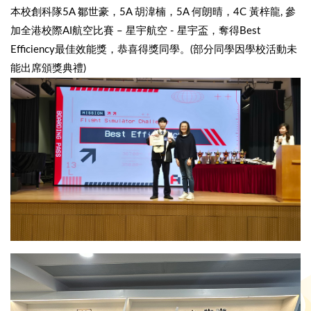
本校創科隊5A 鄒世豪，5A 胡湋楠，5A 何朗晴，4C 黃梓龍, 參
加全港校際AI航空比賽 – 星宇航空 - 星宇盃，奪得Best
Efficiency最佳效能獎，恭喜得獎同學。(部分同學因學校活動未
能出席頒獎典禮)