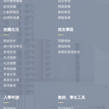
瑪中教學團隊
自主學習
校舍設施
閱讀推廣
計劃與報告
創科教育
60周年校慶
體藝發展
校園生活
校友專區
家校合作
回饋母校
瑪中家長學堂
歷屆班相
遊學交流
遊覽彩霞道校舍
生涯規劃
社區連繫
學會組織
早會分享
畢業生分享
環境教育
入學申請
教師、學生工具
報讀資訊
INTRANET