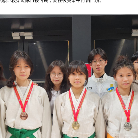
祝願本校柔道隊再接再厲，於往後賽事中再創佳績。