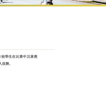
本校學生在比賽中沉著應
人鼓舞。