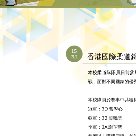
15
香港國際柔道
四月
本校柔道隊隊員日前參
戰，面對不同國家的優
本校隊員於賽事中共獲得
冠軍：3D 曾學心
亞軍：3B 梁曉雲
季軍：3A 謝芷慧