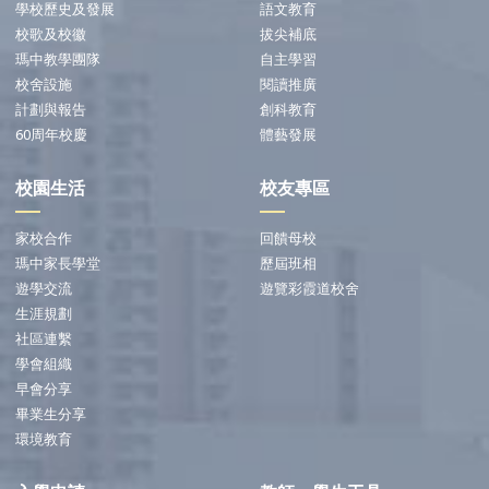
學校歷史及發展
語文教育
校歌及校徽
拔尖補底
瑪中教學團隊
自主學習
校舍設施
閱讀推廣
計劃與報告
創科教育
60周年校慶
體藝發展
校園生活
校友專區
家校合作
回饋母校
瑪中家長學堂
歷屆班相
遊學交流
遊覽彩霞道校舍
生涯規劃
社區連繫
學會組織
早會分享
畢業生分享
環境教育