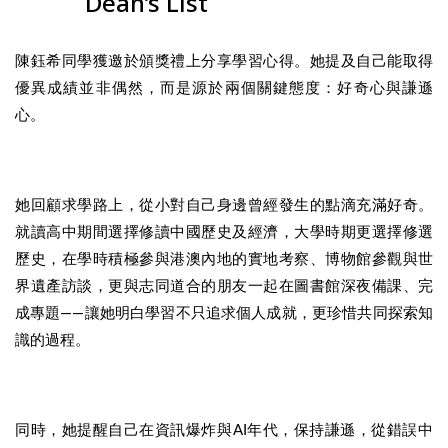
Dean’s List
陳鈺希同學獲邀於頒獎禮上分享學習心得。她提及自己能取得
優異成績並非偶然，而是源於兩個關鍵態度：好奇心與謙遜
心。
她回顧求學路上，從小對自己身邊曾經發生的點滴充滿好奇。
就讀高中期間選擇修讀中國歷史及經濟，大學時期更選擇修選
歷史，在學時積極參與港澳內地的實地考察、博物館參觀與世
界遺產訪談，更與志同道合的朋友一起在圖書館深夜備課、完
成專題——讓她明白學習不只追求個人成就，更珍惜共同探索知
識的過程。
同時，她提醒自己在資訊爆炸與AI年代，保持謙遜，從錯誤中