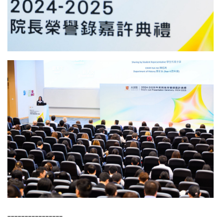
________________