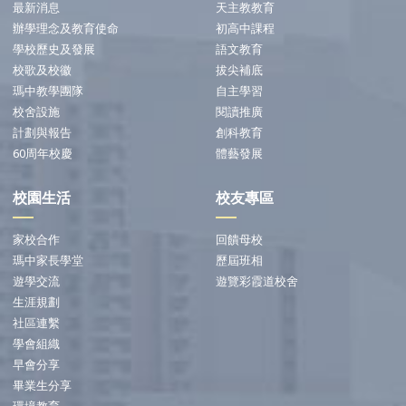
最新消息
天主教教育
辦學理念及教育使命
初高中課程
學校歷史及發展
語文教育
校歌及校徽
拔尖補底
瑪中教學團隊
自主學習
校舍設施
閱讀推廣
計劃與報告
創科教育
60周年校慶
體藝發展
校園生活
校友專區
家校合作
回饋母校
瑪中家長學堂
歷屆班相
遊學交流
遊覽彩霞道校舍
生涯規劃
社區連繫
學會組織
早會分享
畢業生分享
環境教育