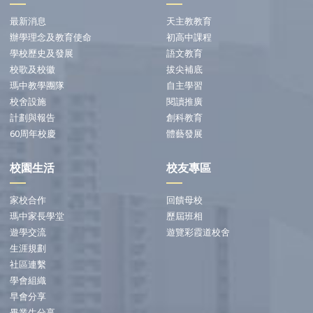
最新消息
天主教教育
辦學理念及教育使命
初高中課程
學校歷史及發展
語文教育
校歌及校徽
拔尖補底
瑪中教學團隊
自主學習
校舍設施
閱讀推廣
計劃與報告
創科教育
60周年校慶
體藝發展
校園生活
校友專區
家校合作
回饋母校
瑪中家長學堂
歷屆班相
遊學交流
遊覽彩霞道校舍
生涯規劃
社區連繫
學會組織
早會分享
畢業生分享