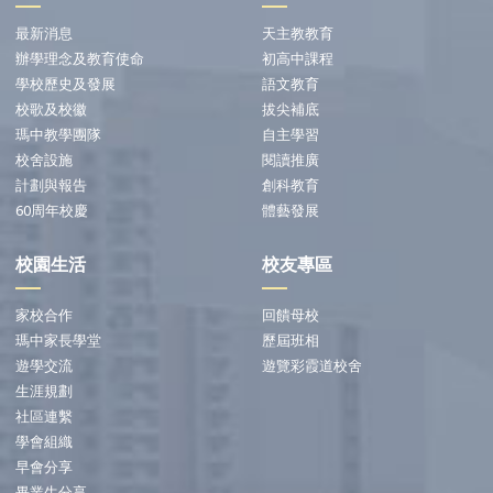
最新消息
天主教教育
辦學理念及教育使命
初高中課程
學校歷史及發展
語文教育
校歌及校徽
拔尖補底
瑪中教學團隊
自主學習
校舍設施
閱讀推廣
計劃與報告
創科教育
60周年校慶
體藝發展
校園生活
校友專區
家校合作
回饋母校
瑪中家長學堂
歷屆班相
遊學交流
遊覽彩霞道校舍
生涯規劃
社區連繫
學會組織
早會分享
畢業生分享