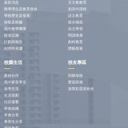
最新消息
天主教教育
辦學理念及教育使命
初高中課程
學校歷史及發展
語文教育
校歌及校徽
拔尖補底
瑪中教學團隊
自主學習
校舍設施
閱讀推廣
計劃與報告
創科教育
60周年校慶
體藝發展
校園生活
校友專區
家校合作
回饋母校
瑪中家長學堂
歷屆班相
遊學交流
遊覽彩霞道校舍
生涯規劃
社區連繫
學會組織
早會分享
畢業生分享
環境教育