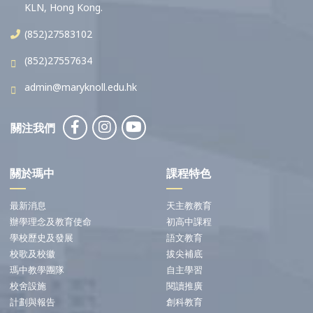
KLN, Hong Kong.
(852)27583102
(852)27557634
admin@maryknoll.edu.hk
關注我們
關於瑪中
課程特色
最新消息
天主教教育
辦學理念及教育使命
初高中課程
學校歷史及發展
語文教育
校歌及校徽
拔尖補底
瑪中教學團隊
自主學習
校舍設施
閱讀推廣
計劃與報告
創科教育