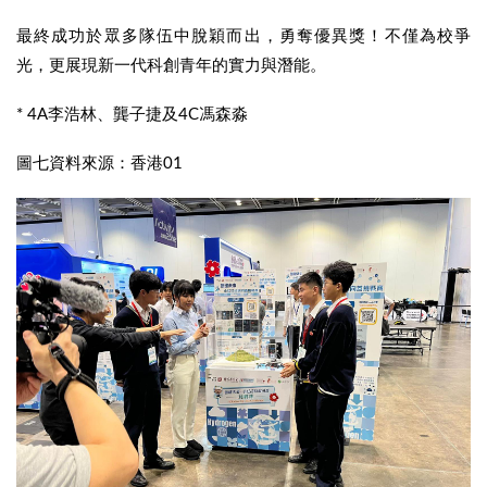
最終成功於眾多隊伍中脫穎而出，勇奪優異獎！不僅為校爭
光，更展現新一代科創青年的實力與潛能。
* 4A李浩林、龔子捷及4C馮森淼
圖七資料來源：香港01