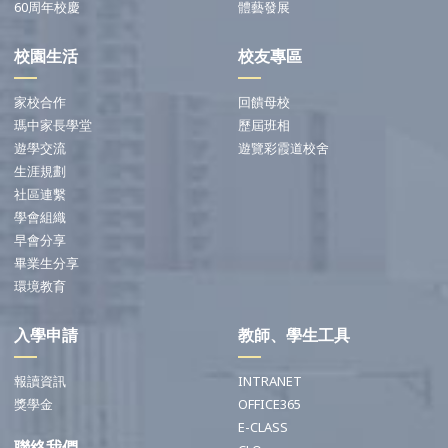
60周年校慶
體藝發展
校園生活
校友專區
家校合作
回饋母校
瑪中家長學堂
歷屆班相
遊學交流
遊覽彩霞道校舍
生涯規劃
社區連繫
學會組織
早會分享
畢業生分享
環境教育
入學申請
教師、學生工具
報讀資訊
INTRANET
獎學金
OFFICE365
E-CLASS
聯絡我們