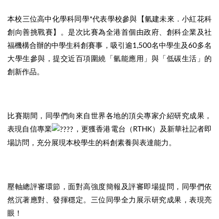
本校三位高中化學科同學*代表學校參與【氫建未來．小紅花科
創向善挑戰賽】。是次比賽為全港首個由政府、創科企業及社
福機構合辦的中學生科創賽事，吸引逾1,500名中學生及60多名
大學生參與，提交近百項圍繞「氫能應用」與「低碳生活」的
創新作品。
比賽期間，同學們向來自世界各地的頂尖專家介紹研究成果，
表現自信專業
，更獲香港電台（RTHK）及新華社記者即
場訪問，充分展現本校學生的科創素養與表達能力。
壓軸總評審環節，面對高強度簡報及評審即場提問，同學們依
然沉著應對、發揮穩定。三位同學全力展示研究成果，表現亮
眼！