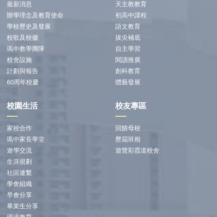
最新消息
天主教教育
辦學理念及教育使命
初高中課程
學校歷史及發展
語文教育
校歌及校徽
拔尖補底
瑪中教學團隊
自主學習
校舍設施
閱讀推廣
計劃與報告
創科教育
60周年校慶
體藝發展
校園生活
校友專區
家校合作
回饋母校
瑪中家長學堂
歷屆班相
遊學交流
遊覽彩霞道校舍
生涯規劃
社區連繫
學會組織
早會分享
畢業生分享
環境教育