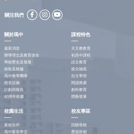
關注我們
關於瑪中
課程特色
最新消息
天主教教育
辦學理念及教育使命
初高中課程
學校歷史及發展
語文教育
校歌及校徽
拔尖補底
瑪中教學團隊
自主學習
校舍設施
閱讀推廣
計劃與報告
創科教育
60周年校慶
體藝發展
校園生活
校友專區
家校合作
回饋母校
瑪中家長學堂
歷屆班相