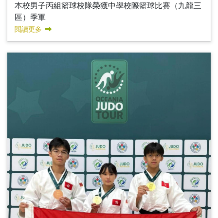
本校男子丙組籃球校隊榮獲中學校際籃球比賽（九龍三
區）季軍
閱讀更多