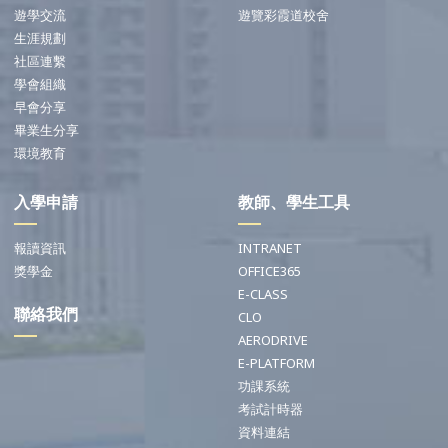
遊學交流
遊覽彩霞道校舍
生涯規劃
社區連繫
學會組織
早會分享
畢業生分享
環境教育
入學申請
教師、學生工具
報讀資訊
INTRANET
獎學金
OFFICE365
E-CLASS
聯絡我們
CLO
AERODRIVE
E-PLATFORM
功課系統
考試計時器
資料連結