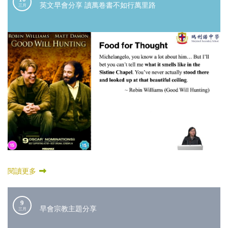
英文早會分享 讀萬卷書不如行萬里路
三月
閱讀更多
9
早會宗教主題分享
三月