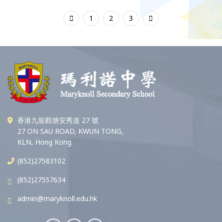
1
2
3
香港九龍觀塘安秀道 27 號
27 ON SAU ROAD, KWUN TONG,
KLN, Hong Kong.
(852)27583102
(852)27557634
admin@maryknoll.edu.hk