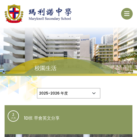
校園生活
2
1D班 早會英文分享
六月