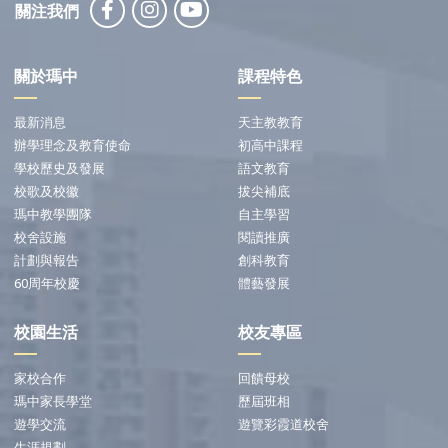
關注我們
關於瑪中
課程特色
最新消息
天主教教育
辦學理念及教育使命
初高中課程
學校歷史及發展
語文教育
校歌及校徽
拔尖補底
瑪中教學團隊
自主學習
校舍設施
閱讀推廣
計劃與報告
創科教育
60周年校慶
體藝發展
校園生活
校友專區
家校合作
回饋母校
瑪中家長學堂
歷屆班相
遊學交流
遊覽彩霞道校舍
生涯規劃