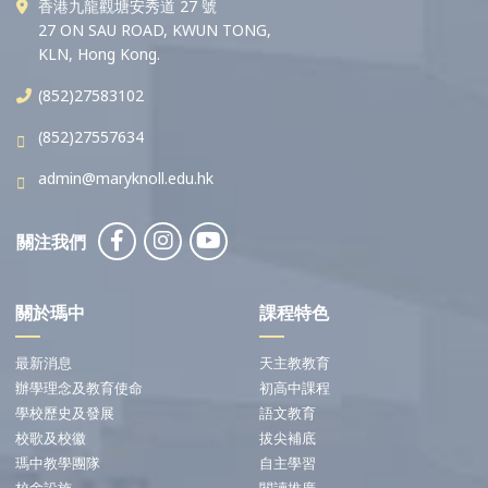
香港九龍觀塘安秀道 27 號
27 ON SAU ROAD, KWUN TONG,
KLN, Hong Kong.
(852)27583102
(852)27557634
admin@maryknoll.edu.hk
關注我們
關於瑪中
課程特色
最新消息
天主教教育
辦學理念及教育使命
初高中課程
學校歷史及發展
語文教育
校歌及校徽
拔尖補底
瑪中教學團隊
自主學習
校舍設施
閱讀推廣