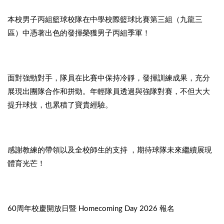
本校男子丙組籃球校隊在中學校際籃球比賽第三組（九龍三
區）中憑著出色的發揮榮獲男子丙組季軍！
面對強勁對手，隊員在比賽中保持冷靜，發揮訓練成果，充分
展現出團隊合作和拼勁。年輕隊員透過與強隊對賽，不但大大
提升球技，也累積了寶貴經驗。
感謝教練的帶領以及全校師生的支持 ，期待球隊未來繼續展現
體育光芒！
60周年校慶開放日暨 Homecoming Day 2026 報名