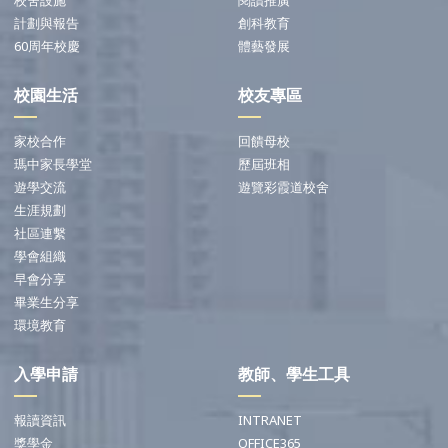
計劃與報告
創科教育
60周年校慶
體藝發展
校園生活
校友專區
家校合作
回饋母校
瑪中家長學堂
歷屆班相
遊學交流
遊覽彩霞道校舍
生涯規劃
社區連繫
學會組織
早會分享
畢業生分享
環境教育
入學申請
教師、學生工具
報讀資訊
INTRANET
獎學金
OFFICE365