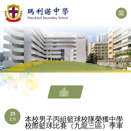
29
本校男子丙組籃球校隊榮獲中學
五月
校際籃球比賽（九龍三區）季軍