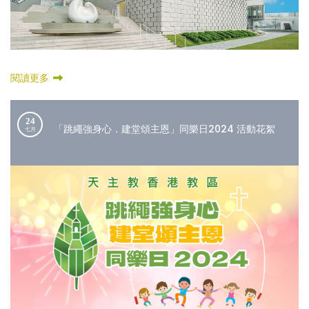
閱讀更多
24
「跳繩強身心．建堂頌主恩」同樂日2024 活動花絮
七月