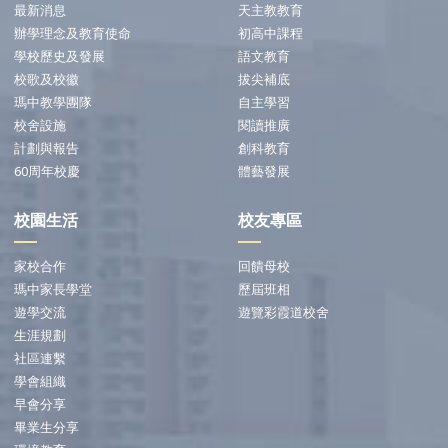
最新消息
天主教教育
辦學理念及教育使命
初高中課程
學校歷史及發展
語文教育
校歌及校徽
拔尖補底
瑪中教學團隊
自主學習
校舍設施
閱讀推廣
計劃與報告
創科教育
60周年校慶
體藝發展
校園生活
校友專區
家校合作
回饋母校
瑪中家長學堂
歷屆班相
遊學交流
遊覽彩霞道校舍
生涯規劃
社區連繫
學會組織
早會分享
畢業生分享